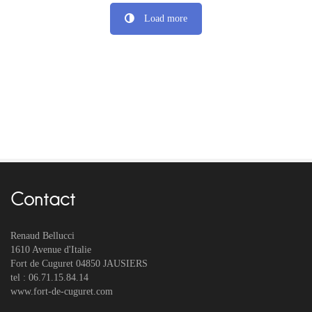
Load more
Contact
Renaud Bellucci
1610 Avenue d'Italie
Fort de Cuguret 04850 JAUSIERS
tel : 06.71.15.84.14
www.fort-de-cuguret.com