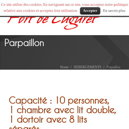
Ce site utilise des cookies. En naviguant sur ce site, vous acceptez notre politique
relative aux cookies et acceptez leur utilisation
Accepter
En savoir plus
Toggl
naviga
Parpaillon
Home
HEBERGEMENTS
Parpaillon
Capacité : 10 personnes,
1 chambre avec lit double,
1 dortoir avec 8 lits
séparés