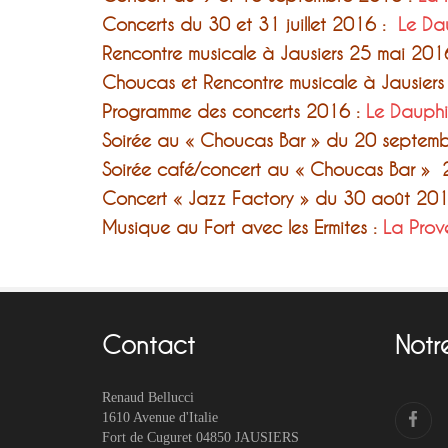
Concerts du 30 et 31 juillet 2016 :
Le Da
Rencontre musicale à Jausiers 25 mai 20
Choucas et Rencontre musicale à Jausiers
Programme des concerts 2016 :
Le Dauph
Soirée au « Choucas Bar » du 20 septemb
Soirée café/concert au « Choucas Bar » 
Concert « Jazz Factory » du 30 août 201
Musique au Fort avec les Ermites :
La Prov
Contact
Notr
Renaud Bellucci
1610 Avenue d'Italie
Fort de Cuguret 04850 JAUSIERS