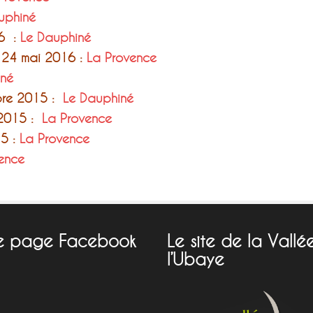
uphiné
16 :
Le Dauphiné
 24 mai 2016 :
La Provence
iné
re 2015 :
Le Dauphiné
2015 :
La Provence
5 :
La Provence
ence
e page Facebook
Le site de la Vallé
l’Ubaye