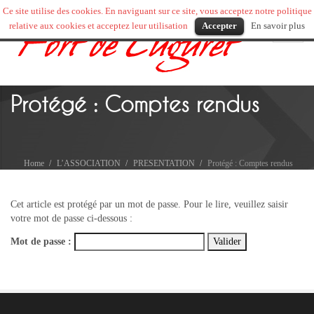
Ce site utilise des cookies. En naviguant sur ce site, vous acceptez notre politique
relative aux cookies et acceptez leur utilisation
Accepter
En savoir plus
Toggl
naviga
Protégé : Comptes rendus
Home
L’ASSOCIATION
PRESENTATION
Protégé : Comptes rendus
Cet article est protégé par un mot de passe. Pour le lire, veuillez saisir
votre mot de passe ci-dessous :
Mot de passe :