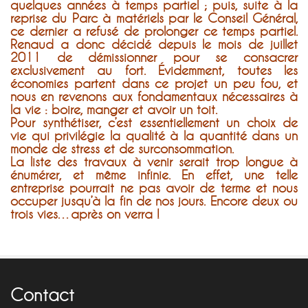
quelques années à temps partiel ; puis, suite à la
reprise du Parc à matériels par le Conseil Général,
ce dernier a refusé de prolonger ce temps partiel.
Renaud a donc décidé depuis le mois de juillet
2011 de démissionner pour se consacrer
exclusivement au fort. Évidemment, toutes les
économies partent dans ce projet un peu fou, et
nous en revenons aux fondamentaux nécessaires à
la vie : boire, manger et avoir un toit.
Pour synthétiser, c’est essentiellement un choix de
vie qui privilégie la qualité à la quantité dans un
monde de stress et de surconsommation.
La liste des travaux à venir serait trop longue à
énumérer, et même infinie. En effet, une telle
entreprise pourrait ne pas avoir de terme et nous
occuper jusqu’à la fin de nos jours. Encore deux ou
trois vies…après on verra !
Contact